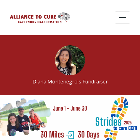
Diana Montenegro's Fundraiser